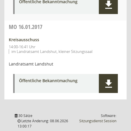
Öffentliche Bekanntmachung
MO
16.01.2017
Kreisausschuss
14:00-16:41 Uhr
im Landratsamt Landshut, kleiner Sitzungssaal
Landratsamt Landshut
Öffentliche Bekanntmachung
30 Sätze
Software:
(Wird in
Letzte Änderung: 08.06.2026
Sitzungsdienst
Session
13:00:17