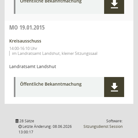
Öffentliche Bekanntmachung
MO
19.01.2015
Kreisausschuss
14:00-16:10 Uhr
im Landratsamt Landshut, kleiner Sitzungssaal
Landratsamt Landshut
Öffentliche Bekanntmachung
28 Sätze
Software:
(Wird in
Letzte Änderung: 08.06.2026
Sitzungsdienst
Session
13:00:17