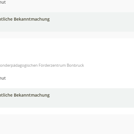
hut
ntliche Bekanntmachung
Sonderpädagogischen Förderzentrum Bonbruck
hut
ntliche Bekanntmachung