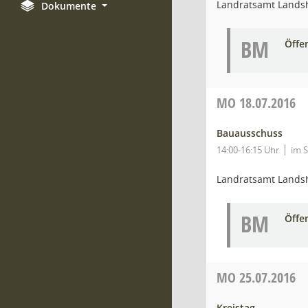
Landratsamt Lands
Dokumente
BM
Öffe
MO
18.07.2016
Bauausschuss
14:00-16:15 Uhr
im 
Landratsamt Lands
BM
Öffe
MO
25.07.2016
Kreistag