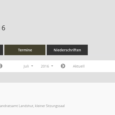
16
Termine
Niederschriften
Juli
2016
Aktuell
andratsamt Landshut, kleiner Sitzungssaal