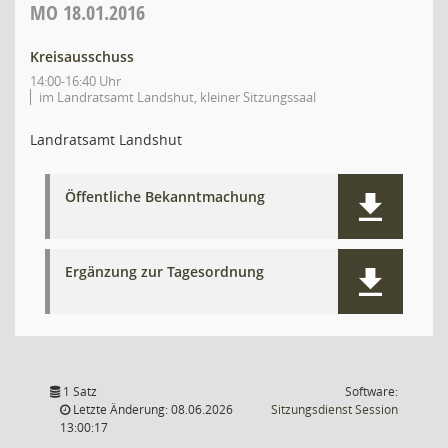
MO
18.01.2016
Kreisausschuss
14:00-16:40 Uhr
im Landratsamt Landshut, kleiner Sitzungssaal
Landratsamt Landshut
Öffentliche Bekanntmachung
Ergänzung zur Tagesordnung
1 Satz
Software:
(Wird in
Letzte Änderung: 08.06.2026
Sitzungsdienst
Session
13:00:17