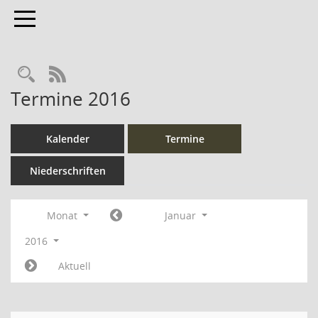
Toggle navigation
Rechercheauswahl
RSS-Feed
Termine 2016
Kalender
Termine
Niederschriften
Monat
Januar
2016
Aktuell