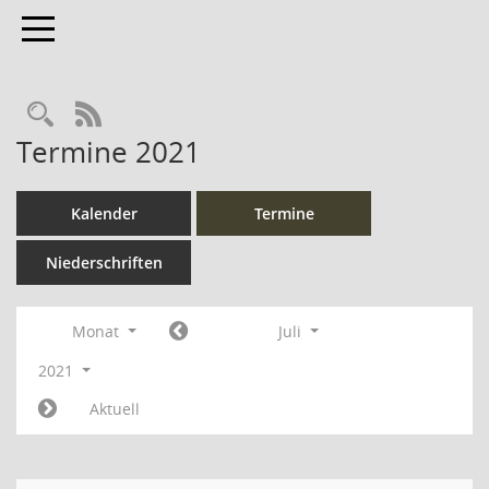
Toggle navigation
Rechercheauswahl
RSS-Feed
Termine 2021
Kalender
Termine
Niederschriften
Monat
Juli
2021
Aktuell