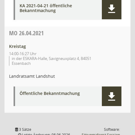
KA 2021-04-21 öffentliche
Bekanntmachung
MO
26.04.2021
Kreistag
14:00-16:27 Uhr
in der ESKARA-Halle, Savigneuxplatz 4, 84051
Essenbach
Landratsamt Landshut
Öffentliche Bekanntmachung
3 Sätze
Software:
(Wird in
Letzte Änderung: 08.06.2026
Sitzungsdienst
Session