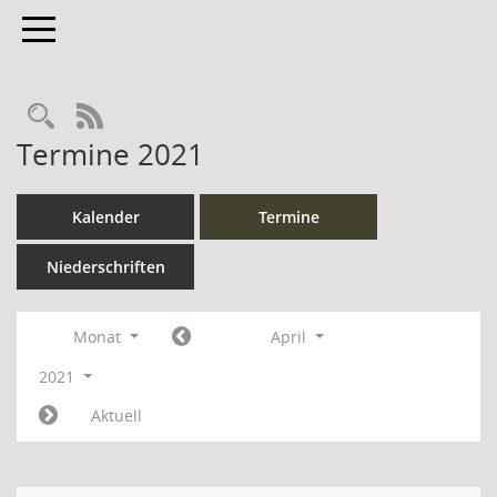
Toggle navigation
Rechercheauswahl
RSS-Feed
Termine 2021
Kalender
Termine
Niederschriften
Monat
April
2021
Aktuell