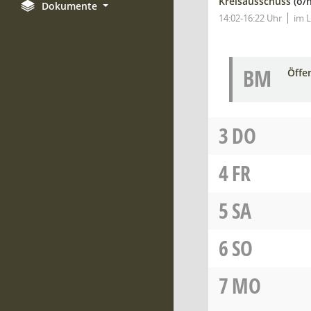
Kreisausschuss
(ö/
Dokumente
14:02-16:22 Uhr
im L
BM
Öffe
3
DO
4
FR
5
SA
6
SO
7
MO