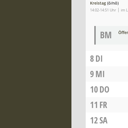
Kreistag
(ö/nö)
14:02-14:51 Uhr
im 
BM
Öffe
8
DI
9
MI
10
DO
11
FR
12
SA