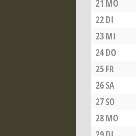
21
MO
22
DI
23
MI
24
DO
25
FR
26
SA
27
SO
28
MO
29
DI