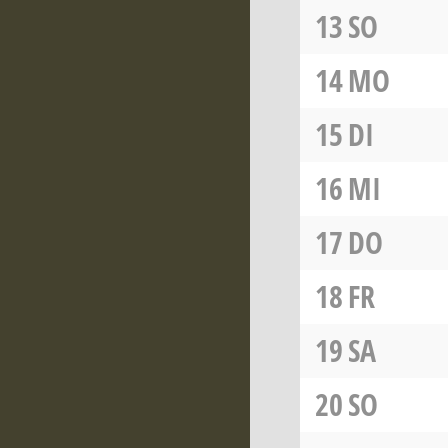
13
SO
14
MO
15
DI
16
MI
17
DO
18
FR
19
SA
20
SO