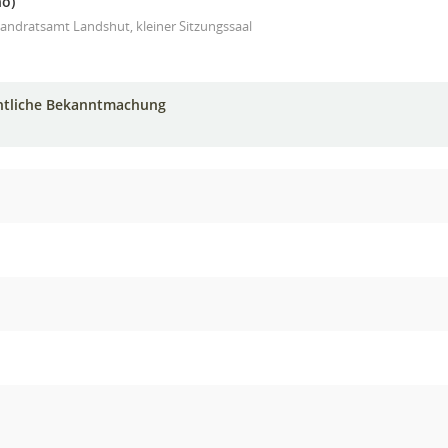
nö)
andratsamt Landshut, kleiner Sitzungssaal
ntliche Bekanntmachung