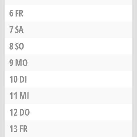
6
FR
7
SA
8
SO
9
MO
10
DI
11
MI
12
DO
13
FR