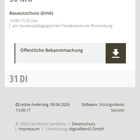
Bauausschuss
(ö/nö)
14:00-15:55 Uhr
am Sonderpädagogischen Förderzentrum Rottenburg
Öffentliche Bekanntmachung
31
DI
Letzte Änderung: 08.06.2026
Software:
Sitzungsdienst
(Wird in
13:00:17
Session
© 2026 Landkreis Landshut
Datenschutz
Impressum
Umsetzung:
digitalfabriX GmbH