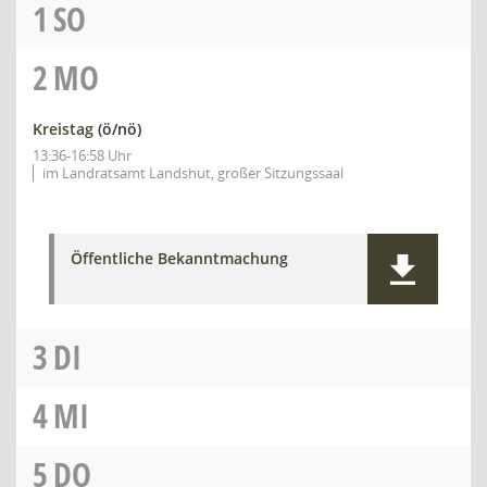
1
SO
2
MO
Kreistag
(ö/nö)
13:36-16:58 Uhr
im Landratsamt Landshut, großer Sitzungssaal
Öffentliche Bekanntmachung
3
DI
4
MI
5
DO