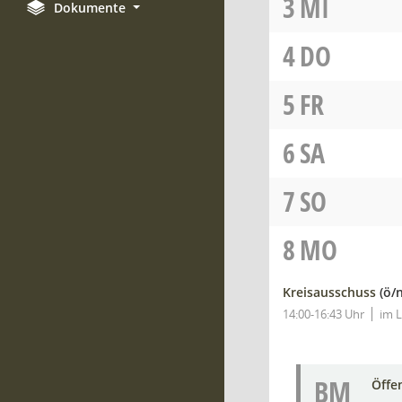
3
MI
Dokumente
4
DO
5
FR
6
SA
7
SO
8
MO
Kreisausschuss
(ö/
14:00-16:43 Uhr
im L
BM
Öffe