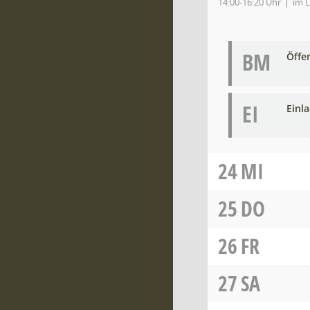
14:00-16:20 Uhr
im 
BM
Öffe
EI
Einl
24
MI
25
DO
26
FR
27
SA