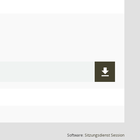
(Wird in
Software:
Sitzungsdienst
Session