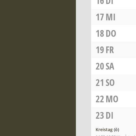
16
DI
17
MI
18
DO
19
FR
20
SA
21
SO
22
MO
23
DI
Kreistag
(ö)