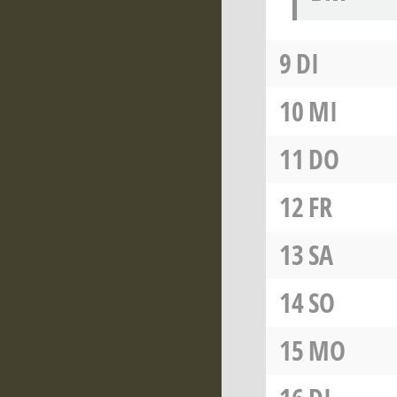
9
DI
10
MI
11
DO
12
FR
13
SA
14
SO
15
MO