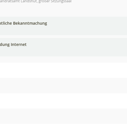
Landratsamt Landshut, großer Sitzungssaal
ntliche Bekanntmachung
adung Internet