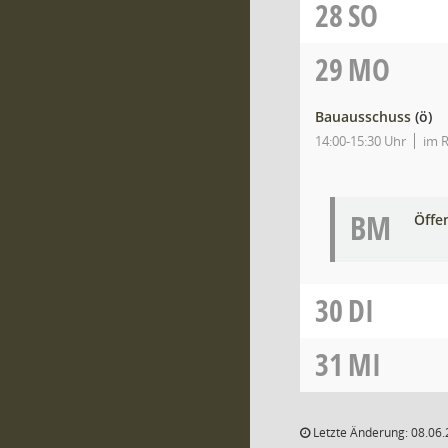
28
SO
29
MO
Bauausschuss
(ö)
14:00-15:30 Uhr
im 
BM
Öffe
30
DI
31
MI
Letzte Änderung: 08.06.