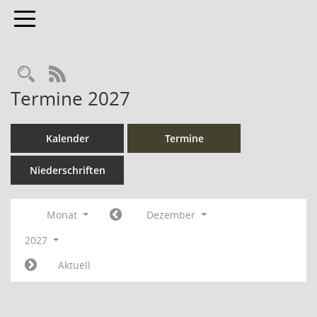
Toggle navigation
Rechercheauswahl
RSS-Feed
Termine 2027
Kalender
Termine
Niederschriften
Monat
Dezember
2027
Aktuell