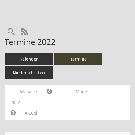
Toggle navigation
Rechercheauswahl
RSS-Feed
Termine 2022
Kalender
Termine
Niederschriften
Monat
Mai
2022
Aktuell