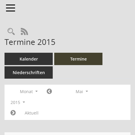
Toggle navigation
Rechercheauswahl
RSS-Feed
Termine 2015
Kalender
Termine
Niederschriften
Monat
Mai
2015
Aktuell