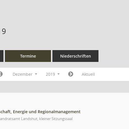
19
Termine
Niederschriften
Dezember
2019
Aktuell
schaft, Energie und Regionalmanagement
andratsamt Landshut, kleiner Sitzungssaal