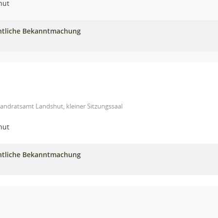
hut
ntliche Bekanntmachung
andratsamt Landshut, kleiner Sitzungssaal
hut
ntliche Bekanntmachung