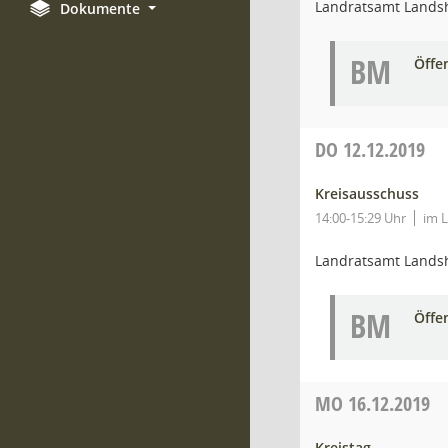
Landratsamt Lands
Dokumente
BM
Öffe
DO
12.12.2019
Kreisausschuss
14:00-15:29 Uhr
im L
Landratsamt Lands
BM
Öffe
MO
16.12.2019
Kreistag