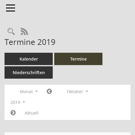
Toggle navigation
Rechercheauswahl
RSS-Feed
Termine 2019
Kalender
Termine
Niederschriften
Monat
Oktober
2019
Aktuell