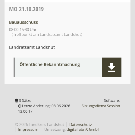
MO
21.10.2019
Bauausschuss
08:00-15:30 Uhr
(Treffpunkt am Landratsamt Landshut)
Landratsamt Landshut
Öffentliche Bekanntmachung
3 Sätze
Software:
(Wird in
Letzte Änderung: 08.06.2026
Sitzungsdienst
Session
13:00:17
© 2026 Landkreis Landshut
Datenschutz
Impressum
Umsetzung:
digitalfabriX GmbH