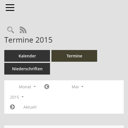
Toggle navigation
Rechercheauswahl
RSS-Feed
Termine 2015
Kalender
Termine
Niederschriften
Monat
Mai
2015
Aktuell