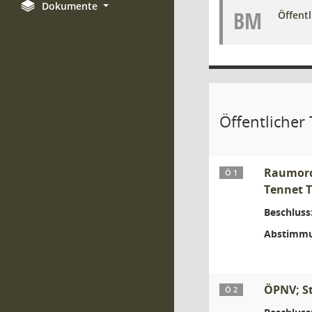
Dokumente
BM
Öffent
Öffentlicher 
Raumordn
Ö 1
Tennet 
Beschluss
Abstimmu
ÖPNV; St
Ö 2