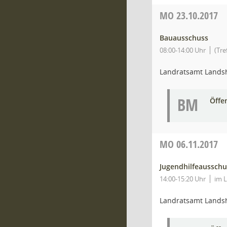
MO
23.10.2017
Bauausschuss
08:00-14:00 Uhr
(Tr
Landratsamt Lands
BM
Öffe
MO
06.11.2017
Jugendhilfeausschu
14:00-15:20 Uhr
im L
Landratsamt Lands