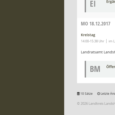
EI
Ergä
MO
18.12.2017
Kreistag
14:00-15:38 Uhr
im 
Landratsamt Lands
BM
Öffe
10 Sätze
Letzte Än
© 2026 Landkreis Lands