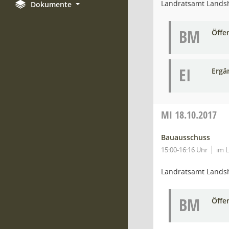
Landratsamt Lands
Dokumente
BM
Öffe
EI
Ergä
MI
18.10.2017
Bauausschuss
15:00-16:16 Uhr
im 
Landratsamt Lands
BM
Öffe