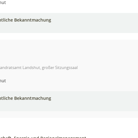
hut
ntliche Bekanntmachung
Landratsamt Landshut, großer Sitzungssaal
hut
ntliche Bekanntmachung