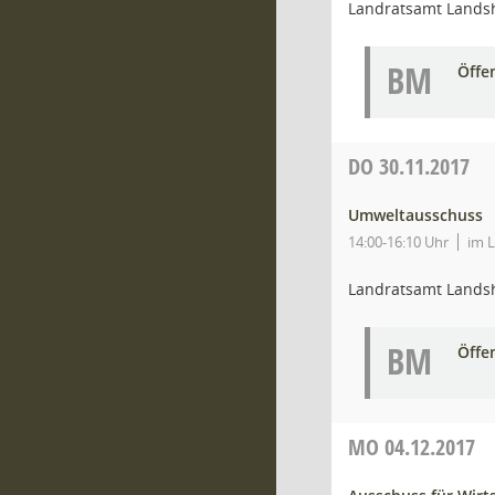
Landratsamt Lands
BM
Öffe
DO
30.11.2017
Umweltausschuss
14:00-16:10 Uhr
im 
Landratsamt Lands
BM
Öffe
MO
04.12.2017