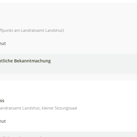
effpunkt am Landratsamt Landshut)
hut
ntliche Bekanntmachung
ss
andratsamt Landshut, kleiner Sitzungssaal
hut