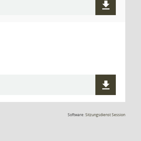
(Wird in
Software:
Sitzungsdienst
Session