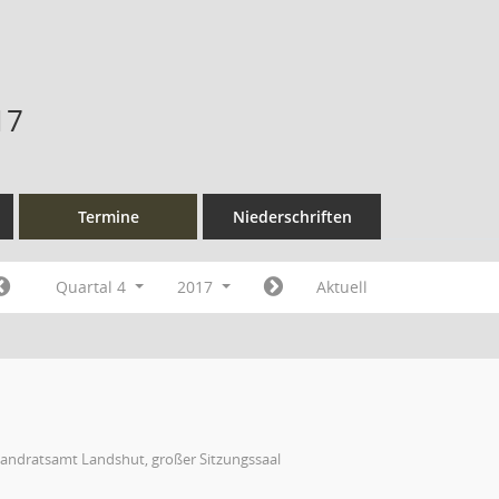
17
Termine
Niederschriften
Quartal 4
2017
Aktuell
Landratsamt Landshut, großer Sitzungssaal