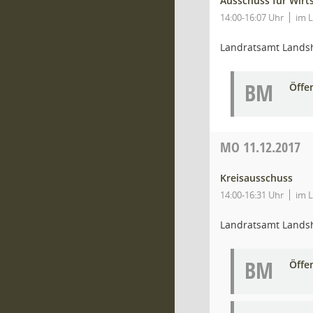
Ausschuss für Wirt
14:00-16:07 Uhr
im L
Landratsamt Lands
BM
Öffe
MO
11.12.2017
Kreisausschuss
14:00-16:31 Uhr
im L
Landratsamt Lands
BM
Öffe