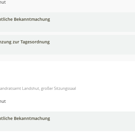
hut
ntliche Bekanntmachung
nzung zur Tagesordnung
Landratsamt Landshut, großer Sitzungssaal
hut
ntliche Bekanntmachung