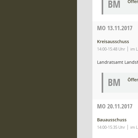
BM
Öffe
MO
13.11.2017
Kreisausschuss
14:00-15:48 Uhr
im L
Landratsamt Lands
BM
Öffe
MO
20.11.2017
Bauausschuss
14:00-15:35 Uhr
im L