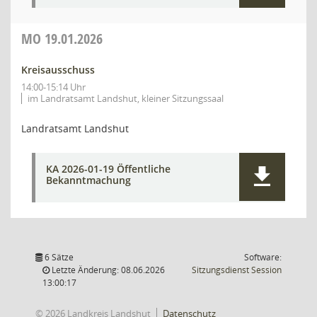
MO
19.01.2026
Kreisausschuss
14:00-15:14 Uhr
im Landratsamt Landshut, kleiner Sitzungssaal
Landratsamt Landshut
KA 2026-01-19 Öffentliche
Bekanntmachung
6 Sätze
Software:
(Wird in
Letzte Änderung: 08.06.2026
Sitzungsdienst
Session
13:00:17
© 2026 Landkreis Landshut
Datenschutz