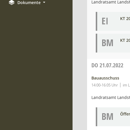
Landratsamt Lands
Dokumente
EI
KT 2
BM
KT 2
DO
21.07.2022
Bauausschuss
14:00-16:05 Uhr
im 
Landratsamt Lands
BM
Öffe