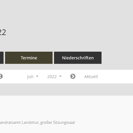
22
Termine
Niederschriften
Juli
2022
Aktuell
Landratsamt Landshut, großer Sitzungssaal