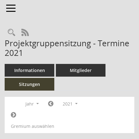
Toggle navigation
Rechercheauswahl
RSS-Feed
Projektgruppensitzung - Termine
2021
Informationen
Mitglieder
Sitzungen
Jahr
2021
Gremium auswählen