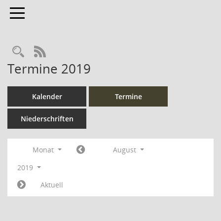
Toggle navigation
Rechercheauswahl
RSS-Feed
Termine 2019
Kalender
Termine
Niederschriften
Monat
August
2019
Aktuell