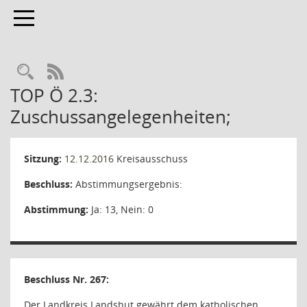
Toggle navigation
Rechercheauswahl
RSS-Feed
TOP Ö 2.3:
Zuschussangelegenheiten;
Sitzung:
12.12.2016
Kreisausschuss
Beschluss:
Abstimmungsergebnis:
Abstimmung:
Ja: 13, Nein: 0
Beschluss Nr. 267:
Der Landkreis Landshut gewährt dem katholischen