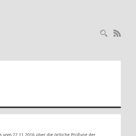
Recherc
RSS-
vom 22.11.2016 über die örtliche Prüfung der