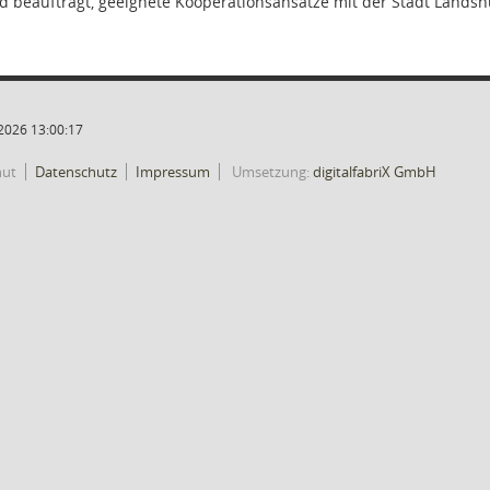
rd beauftragt, geeignete Kooperationsansätze mit der Stadt Land
2026 13:00:17
hut
Datenschutz
Impressum
Umsetzung:
digitalfabriX GmbH