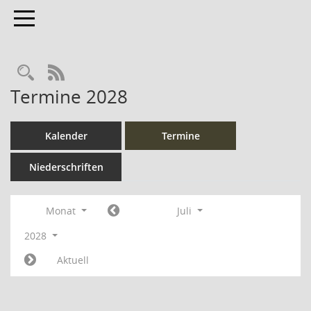
Toggle navigation
Rechercheauswahl
RSS-Feed
Termine 2028
Kalender
Termine
Niederschriften
Monat
Juli
2028
Aktuell