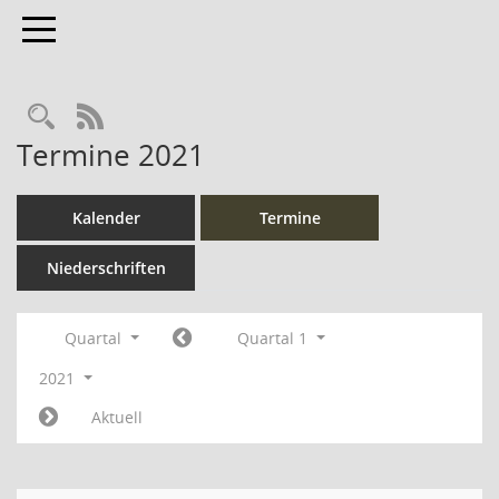
Toggle navigation
Rechercheauswahl
RSS-Feed
Termine 2021
Kalender
Termine
Niederschriften
Quartal
Quartal 1
2021
Aktuell