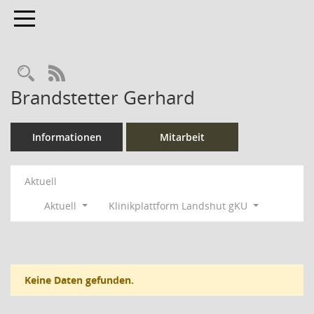
Toggle navigation
Rechercheauswahl
RSS-Feed
Brandstetter Gerhard
Informationen
Mitarbeit
Aktuell
Aktuell
Klinikplattform Landshut gKU
Keine Daten gefunden.